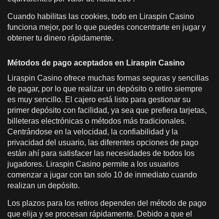
Cuando habilitas las cookies, todo en Liraspin Casino
funciona mejor, por lo que puedes concentrarte en jugar y
obtener tu dinero rápidamente.
Métodos de pago aceptados en Liraspin Casino
Liraspin Casino ofrece muchas formas seguras y sencillas
de pagar, por lo que realizar un depósito o retiro siempre
es muy sencillo. El cajero está listo para gestionar su
primer depósito con facilidad, ya sea que prefiera tarjetas,
billeteras electrónicas o métodos más tradicionales.
Centrándose en la velocidad, la confiabilidad y la
privacidad del usuario, las diferentes opciones de pago
están ahí para satisfacer las necesidades de todos los
jugadores. Liraspin Casino permite a los usuarios
comenzar a jugar con tan solo 10 de inmediato cuando
realizan un depósito.
Los plazos para los retiros dependen del método de pago
que elija y se procesan rápidamente. Debido a que el