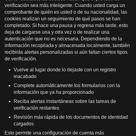
verificación sea más inteligente. Cuando usted carga un
comprobante de quién es usted o de su nacionalidad, las
cookies realizan un seguimiento de qué pasos se han
completado. Si hace una pausa y regresa más tarde, esto
deja de cargarse una y otra vez o de realizar una
autenticación que no es necesaria. Dependiendo de la
información recopilada y almacenada localmente, también
recibirás alertas personalizadas si aún faltan ciertos tipos
de verificación.
Vuelve al lugar donde lo dejaste con un registro
inacabado
Complete automáticamente los formularios con la
información que ya ha proporcionado
Reciba alertas instantáneas sobre las tareas de
verificación restantes
Revisión más rápida de los documentos de identidad
cargados
Esto permite una configuración de cuenta más