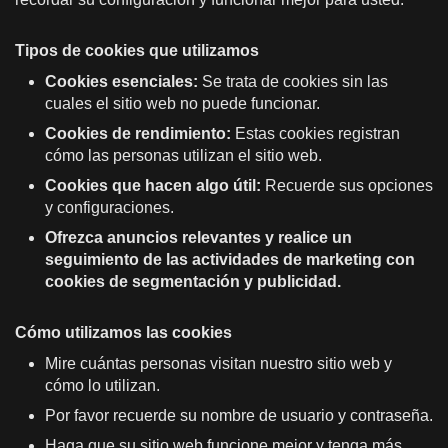
Tipos de cookies que utilizamos
Cookies esenciales:
Se trata de cookies sin las
cuales el sitio web no puede funcionar.
Cookies de rendimiento:
Estas cookies registran
cómo las personas utilizan el sitio web.
Cookies que hacen algo útil:
Recuerde sus opciones
y configuraciones.
Ofrezca anuncios relevantes y realice un
seguimiento de las actividades de marketing con
cookies de segmentación y publicidad.
Cómo utilizamos las cookies
Mire cuántas personas visitan nuestro sitio web y
cómo lo utilizan.
Por favor recuerde su nombre de usuario y contraseña.
Haga que su sitio web funcione mejor y tenga más