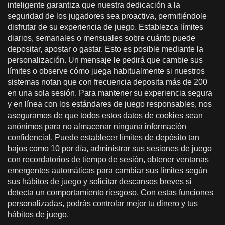
inteligente garantiza que nuestra dedicación a la
seguridad de los jugadores sea proactiva, permitiéndole
disfrutar de su experiencia de juego. Establezca límites
diarios, semanales o mensuales sobre cuánto puede
depositar, apostar o gastar. Esto es posible mediante la
personalización. Un mensaje le pedirá que cambie sus
límites o observe cómo juega habitualmente si nuestros
sistemas notan que con frecuencia deposita más de 200
en una sola sesión. Para mantener su experiencia segura
y en línea con los estándares de juego responsables, nos
aseguramos de que todos estos datos de cookies sean
anónimos para no almacenar ninguna información
confidencial. Puede establecer límites de depósito tan
bajos como 10 por día, administrar sus sesiones de juego
con recordatorios de tiempo de sesión, obtener ventanas
emergentes automáticas para cambiar sus límites según
sus hábitos de juego y solicitar descansos breves si
detecta un comportamiento riesgoso. Con estas funciones
personalizadas, podrás controlar mejor tu dinero y tus
hábitos de juego.