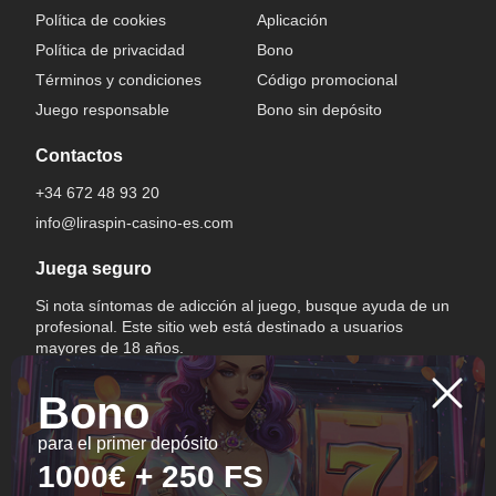
Política de cookies
Aplicación
Política de privacidad
Bono
Términos y condiciones
Código promocional
Juego responsable
Bono sin depósito
Contactos
+34 672 48 93 20
info@liraspin-casino-es.com
Juega seguro
Si nota síntomas de adicción al juego, busque ayuda de un
profesional. Este sitio web está destinado a usuarios
mayores de 18 años.
Bono
para el primer depósito
1000€ + 250 FS