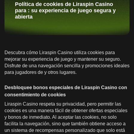
Política de cookies de Liraspin Casino
para : su experiencia de juego segura y
abierta
Descubra cómo Liraspin Casino utiliza cookies para
mejorar su experiencia de juego y mantener su seguro.
Disfrute de una navegación sencilla y promociones ideales
para jugadores de y otros lugares.
Desbloquee bonos especiales de Liraspin Casino con
consentimiento de cookies
Liraspin Casino respeta su privacidad, pero permitir las
cookies es una manera fácil de obtener ofertas especiales
y bonos de inmediato. Al aceptar las cookies, no solo
facilita la navegación, sino que también obtiene acceso a
un sistema de recompensas personalizado que solo está